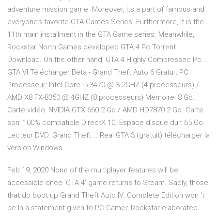
adventure mission game. Moreover, its a part of famous and
everyone’s favorite GTA Games Series. Furthermore, It is the
11th main installment in the GTA Game series. Meanwhile,
Rockstar North Games developed GTA 4 Pc Torrent
Download. On the other hand, GTA 4 Highly Compressed Pc …
GTA VI Télécharger Beta - Grand Theft Auto 6 Gratuit PC
Processeur: Intel Core i5 3470 @ 3.2GHZ (4 processeurs) /
AMD X8 FX-8350 @ 4GHZ (8 processeurs) Mémoire: 8 Go.
Carte vidéo: NVIDIA GTX 660 2 Go / AMD HD7870 2 Go. Carte
son: 100% compatible DirectX 10. Espace disque dur: 65 Go.
Lecteur DVD. Grand Theft … Real GTA 3 (gratuit) télécharger la
version Windows
Feb 19, 2020 None of the multiplayer features will be
accessible once 'GTA 4' game returns to Steam. Sadly, those
that do boot up Grand Theft Auto IV: Complete Edition won 't
be In a statement given to PC Gamer, Rockstar elaborated.